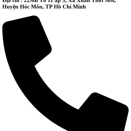
Địa chỉ : 22/6B Tổ 11 ấp 3, Xã Xuân Thới Sơn,
Huyện Hóc Môn, TP Hồ Chí Minh